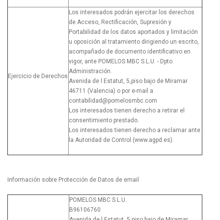
Los interesados podrán ejercitar los derechos
de Acceso, Rectificación, Supresión y
Portabilidad de los datos aportados y limitación
u oposición al tratamiento dirigiendo un escrito,
acompañado de documento identificativo en
vigor, ante POMELOS MBC S.L.U. - Dpto.
Administración.
Ejercicio de Derechos
Avenida de l Estatut, 5,piso bajo de Miramar
46711 (Valencia) o por e-mail a
contabilidad@pomelosmbc.com
Los interesados tienen derecho a retirar el
consentimiento prestado.
Los interesados tienen derecho a reclamar ante
la Autoridad de Control (www.agpd.es).
Información sobre Protección de Datos de email
POMELOS MBC S.L.U.
B96106760
Avenida de l Estatut, 5,piso bajo de Miramar